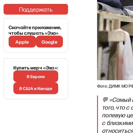
Поддержать
Скачайте приложение,
чтобы слушать «Эхо»
Apple
Google
Купить мерч «Эха»:
В Европе
Фото: ДИМК МО Р
В США и Канаде
💬 «Самый 
того, что с
полевую це
с близкими 
относиться