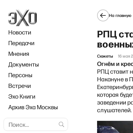
На главную
РПЦ ста
Новости
военны
Передачи
Мнения
Сюжеты
16 мая 
Огнём и кре
Документы
«Особое мн
РПЦ ставит 
Персоны
Накануне в 
Встречи
Екатеринбур
которая буде
Эхо Книги
заведении р
Архив Эха Москвы
слушателей.