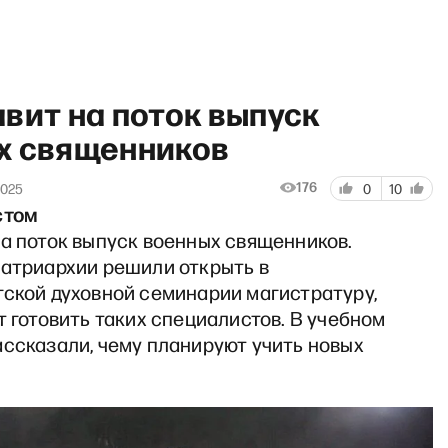
вит на поток выпуск
х священников
176
2025
0
10
стом
ение» Максима Кузахметова
на поток выпуск военных священников.
Патриархии решили открыть в
гской духовной семинарии магистратуру,
т готовить таких специалистов. В учебном
ассказали, чему планируют учить новых