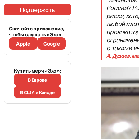
России? Ра
Поддержать
риски, кот
любой плат
Скачайте приложение,
провокатор
чтобы слушать «Эхо»
ограничени
Apple
Google
с такими я
А. Дудаев, м
Купить мерч «Эха»:
В Европе
В США и Канаде