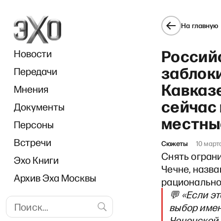
На главную
Россий
Новости
заблок
Передачи
Кавказ
Мнения
сейчас
Документы
«
местны
Персоны
Встречи
Сюжеты
10 март
Снять огран
Эхо Книги
Чечне, назва
Архив Эха Москвы
рационально
💬 «Если э
выбор имен
Чеченской 