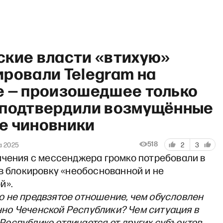
ские власти «втихую»
ировали Telegram на
е — произошедшее только
 подтвердили возмущённые
Ганапольская правда»
е чиновники
518
а 2025
2
3
ичения с мессенджера громко потребовали в
в блокировку «необоснованной и не
й».
то не предвзятое отношение, чем обусловлен
но Чеченской Республики? Чем ситуация в
Республике отличается от других субъектов