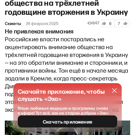
общества на трёхлетней
годовщине вторжения в Украину
847
Сюжеты
24 февраля 2025
6
7
Не привлекая внимания
Российские власти постарались не
акцентировать внимание общества на
трёхлетней годовщине вторжения в Украину
— на это обратили внимание и сторонники, и
противники войны. Тон ещё в начале месяца
задали в Кремле, когда пресс-секретарь
Дмитрий Песков сказал, что не знает о
Скачайте приложение, чтобы
подготовке официальных мероприятий по
слушать «Эхо»
этому поводу. Опрошенные журналистами
Ваши любимые ведущие и программы снова
эксперты объясняют логику руководства.
в эфире! Тут всё, как на старом добром «Эхе»
Скачать приложение