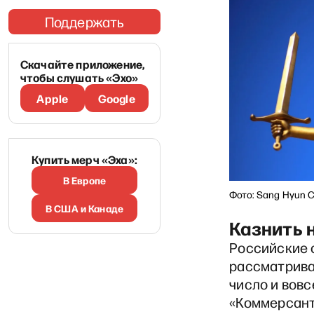
Поддержать
Скачайте приложение,
чтобы слушать «Эхо»
Apple
Google
Купить мерч «Эха»:
В Европе
Фото: Sang Hyun C
В США и Канаде
Казнить 
Российские 
рассматрива
число и вовс
«Коммерсант»