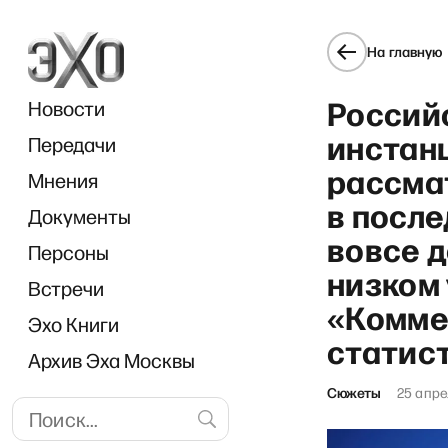
На главную
Россий
Новости
инстан
Передачи
рассма
Мнения
в после
Документы
Breakfa
вовсе 
Персоны
низком 
Встречи
«Комме
Эхо Книги
статис
Архив Эха Москвы
Сюжеты
25 апре