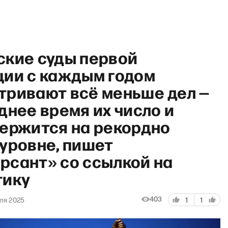
ские суды первой
ции с каждым годом
тривают всё меньше дел —
днее время их число и
st show с Максимом Поляко
держится на рекордно
уровне, пишет
рсант» со ссылкой на
тику
403
ля 2025
1
1