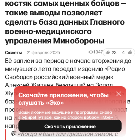
костяк самых ценных бойцов —
такие выводы позволяет
сделать база данных Главного
военно-медицинского
управления Минобороны
1347
Сюжеты
21 февраля 2025
23
4
Её записи за период с начала вторжения до
минувшего лета передал изданию «Радио
Свобода» российский военный медик
Алексей Жиляев, бежавший на Запад.
Журналисты подтвердили достоверность
Скачайте приложение, чтобы
базы по тем раненым, чьи истории попали в
слушать «Эхо»
прессу, а собеседник журналистов указал
Ваши любимые ведущие и программы снова
на известные ему искажения сведений,
в эфире! Тут всё, как на старом добром «Эхе»
например, о тяжести травм.
Скачать приложение
💬 «Когда я был там прошлой зимой, с