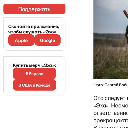
Поддержать
Скачайте приложение,
чтобы слушать «Эхо»
Apple
Google
Купить мерч «Эха»:
В Европе
В США и Канаде
Фото: Сергей Боб
Это следует
«Эха». Несмо
ответственно
прекращаютс
В августе в 