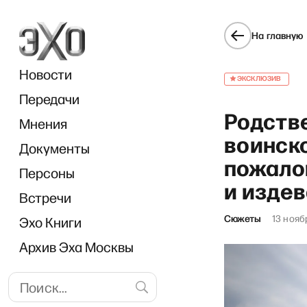
На главную
Новости
ЭКСКЛЮЗИВ
Передачи
Родств
Мнения
воинск
Документы
«В рабо
пожало
Персоны
и изде
Встречи
Сюжеты
13 нояб
Эхо Книги
Архив Эха Москвы