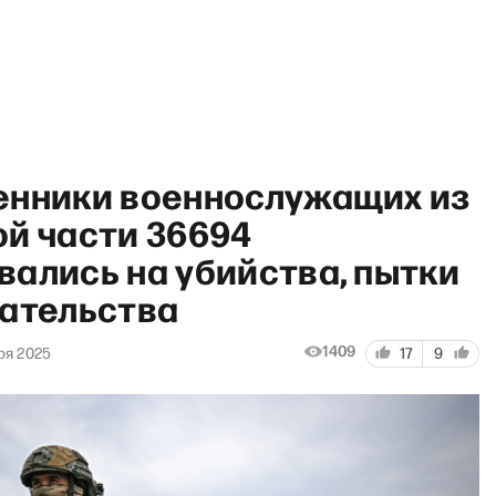
енники военнослужащих из
ой части 36694
чий полдень» с Матвеем Га
вались на убийства, пытки
вательства
1409
ря 2025
17
9