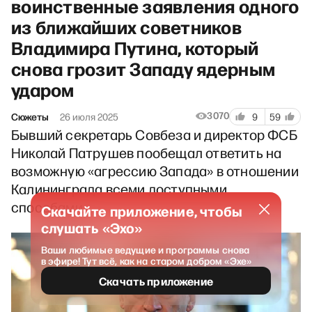
воинственные заявления одного
из ближайших советников
Владимира Путина, который
снова грозит Западу ядерным
ударом
3070
Сюжеты
26 июля 2025
9
59
Бывший секретарь Совбеза и директор ФСБ
Николай Патрушев пообещал ответить на
возможную «агрессию Запада» в отношении
Калининграда всеми доступными
способами.
Скачайте приложение, чтобы
слушать «Эхо»
Ваши любимые ведущие и программы снова
в эфире! Тут всё, как на старом добром «Эхе»
Скачать приложение