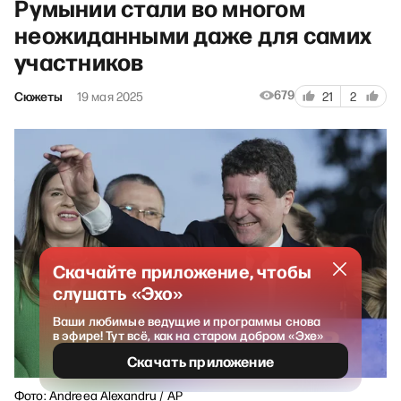
Румынии стали во многом
неожиданными даже для самих
участников
679
Сюжеты
19 мая 2025
21
2
Скачайте приложение, чтобы
слушать «Эхо»
Ваши любимые ведущие и программы снова
в эфире! Тут всё, как на старом добром «Эхе»
Скачать приложение
Фото: Andreea Alexandru / AP