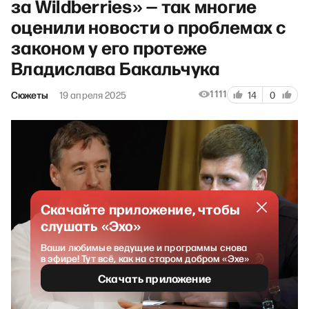
за Wildberries» — так многие
оценили новости о проблемах с
законом у его протеже
Владислава Бакальчука
1111
Сюжеты
19 апреля 2025
14
0
Скачайте приложение, чтобы
слушать «Эхо»
Ваши любимые ведущие и программы снова
в эфире! Тут всё, как на старом добром «Эхе»
Скачать приложение