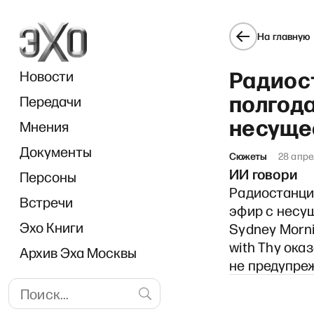
На главную
Радиос
Новости
полгод
Передачи
несуще
Мнения
Документы
«Прямо се
Сюжеты
28 апре
ИИ говори
Персоны
Радиостанци
Встречи
эфир с несу
Эхо Книги
Sydney Morni
with Thy ока
Архив Эха Москвы
не предупре