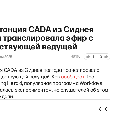
танция CADA из Сиднея
а транслировала эфир с
ствующей ведущей
йчас» с Ириной Щербаковой
118
ля 2025
1
0
я CADA из Сиднея полгода транслировала
ществующей ведущей. Как
сообщает
The
ng Herald, популярная программа Workdays
залась экспериментом, но слушателей об этом
ждали.