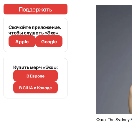
Поддержать
Скачайте приложение,
чтобы слушать «Эхо»
Apple
Google
Купить мерч «Эха»:
В Европе
В США и Канаде
Фото: The Sydney 