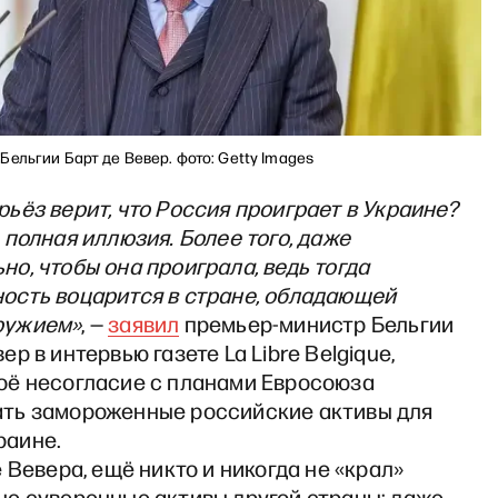
ельгии Барт де Вевер. фото: Getty Images
рьёз верит, что Россия проиграет в Украине?
, полная иллюзия. Более того, даже
но, чтобы она проиграла, ведь тогда
ость воцарится в стране, обладающей
ружием»
, —
заявил
премьер-министр Бельгии
ер в интервью газете La Libre Belgique,
оё несогласие с планами Евросоюза
ать замороженные российские активы для
раине.
 Вевера, ещё никто и никогда не «крал»
е суверенные активы другой страны: даже