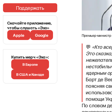
Поддержать
Скачайте приложение,
чтобы слушать «Эхо»
Apple
Google
Премьер-министр Б
💬
«Кто все
Это сказка
Купить мерч «Эха»:
нежелатель
В Европе
нестабильн
ядерным о
В США и Канаде
Барт де Вев
поясняя св
использов
помощи Ук
По словам де
замороженны