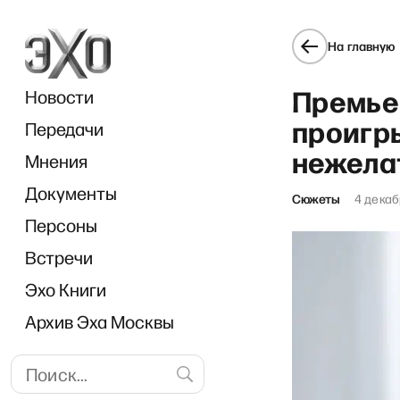
На главную
Премье
Новости
проигр
Передачи
нежела
Мнения
Документы
«И гря
Сюжеты
4 декаб
Персоны
Встречи
Эхо Книги
Архив Эха Москвы