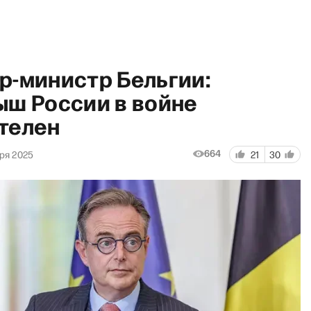
р-министр Бельгии:
ыш России в войне
телен
нул Грэм»: Что подгорает у 
664
ря 2025
21
30