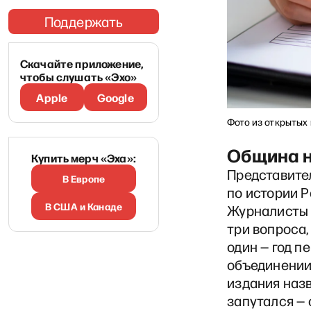
Поддержать
Скачайте приложение,
чтобы слушать «Эхо»
Apple
Google
Фото из открытых
Община н
Купить мерч «Эха»:
Представите
В Европе
по истории Р
В США и Канаде
Журналисты 
три вопроса,
один — год п
объединении
издания назв
запутался — 