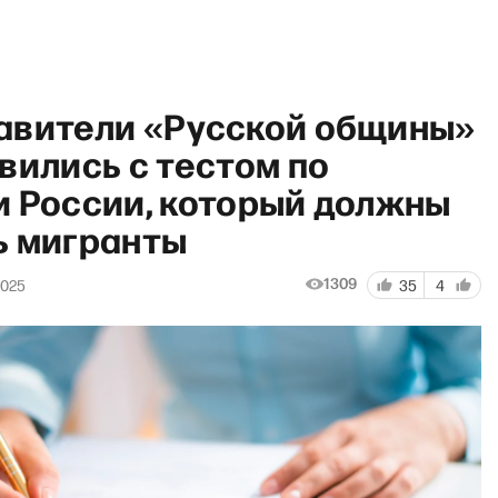
авители «Русской общины»
вились с тестом по
и России, который должны
ь мигранты
азарева Тут» с Александрой 
1309
2025
35
4