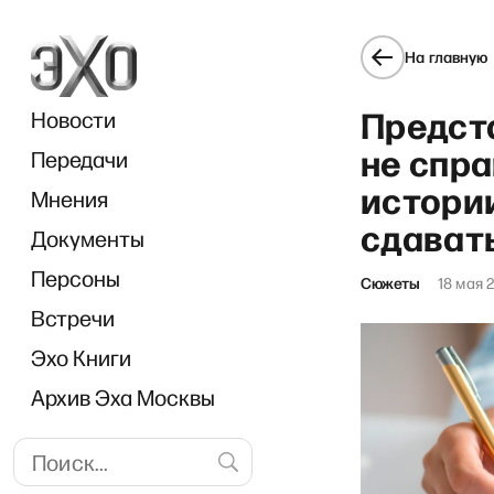
На главную
Предст
Новости
не спра
Передачи
истори
Мнения
сдават
Документы
«Л
Персоны
Сюжеты
18 мая 
Встречи
Эхо Книги
Архив Эха Москвы