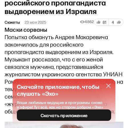
российского пропагандиста
выдворением из Израиля
4862
Сюжеты
23 мая 2025
81
4
Маски сорваны
Попытка обмануть Андрея Макаревича
закончилась для российского
пропагандиста выдворением из Израиля.
Музыкант рассказал, что с его женой
связался мужчина, представившийся
журналистом украинского агентства УНИАН
Романом Скибой, и попросил об интервью на
Скачайте приложение, чтобы
тему винного бизнеса, который ведёт
слушать «Эхо»
семейная пара. Однако присланный
Ваши любимые ведущие и программы снова
«журналистом» документ и его манера
в эфире! Тут всё, как на старом добром «Эхе»
общения вызвали серьёзные подозрения.
Скачать приложение