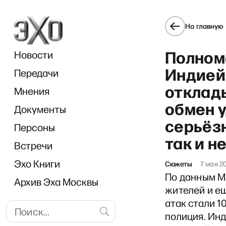
На главную
Полном
Новости
Индией 
Передачи
отклад
Мнения
обмен у
Документы
серьёз
Персоны
так и н
Встречи
Эхо Книги
Сюжеты
7 мая 2
По данным М
Архив Эха Москвы
жителей и е
атак стали 1
полиция. Инд