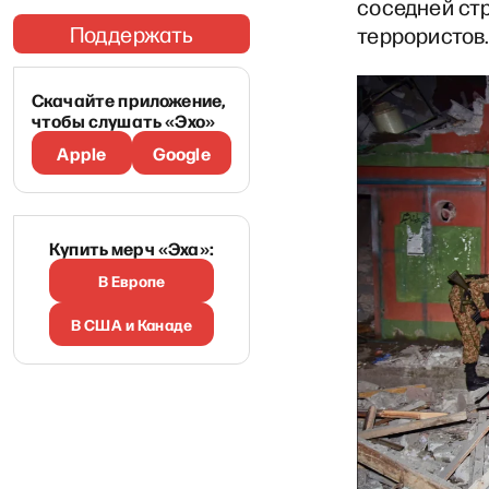
соседней стр
Поддержать
террористов
Скачайте приложение,
чтобы слушать «Эхо»
Apple
Google
Купить мерч «Эха»:
В Европе
В США и Канаде