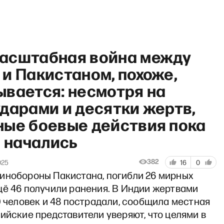
асштабная война между
и Пакистаном, похоже,
ывается: несмотря на
дарами и десятки жертв,
Новости
ные боевые действия пока
е начались
382
025
16
0
инобороны Пакистана, погибли 26 мирных
щё 46 получили ранения. В Индии жертвами
0 человек и 48 пострадали, сообщила местная
ийские представители уверяют, что целями в