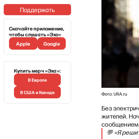
Поддержать
Скачайте приложение,
чтобы слушать «Эхо»
Apple
Google
Купить мерч «Эха»:
В Европе
В США и Канаде
Фото: URA.ru
Без электри
жителей. На
сообщением
💬 «Я реши