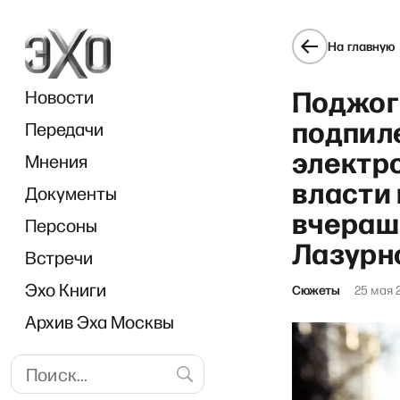
На главную
Поджог
Новости
подпил
Передачи
электр
Мнения
власти
Документы
вчераш
Персоны
Лазурн
Встречи
Эхо Книги
Сюжеты
25 мая 
Архив Эха Москвы