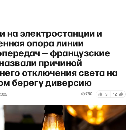
и на электростанции и
енная опора линии
опередач — французские
 назвали причиной
«Га
него отключения света на
ом берегу диверсию
750
2025
3
12