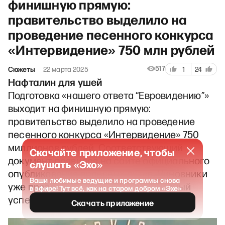
финишную прямую:
правительство выделило на
проведение песенного конкурса
«Интервидение» 750 млн рублей
517
Сюжеты
22 марта 2025
1
24
Нафталин для ушей
Подготовка «нашего ответа “Евровидению”»
выходит на финишную прямую:
правительство выделило на проведение
песенного конкурса «Интервидение» 750
миллионов рублей. Соответствующий
Скачайте приложение, чтобы
документ появился на сайте официального
слушать «Эхо»
опубликования правовых актов. Чиновники
Ваши любимые ведущие и программы снова
уже предрекают конкурсу грандиозный
в эфире! Тут всё, как на старом добром «Эхе»
успех.
Скачать приложение