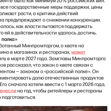
именте было как минимум 20% российских вин.
 все государственные меры поддержки, цены
олжают расти, а критики действий
ва предупреждают о снижении конкуренции.
ралось, как власти пытаются поддержать
го ей в действительности удалось достичь.
 полка»
ботанный Минпромторгом, о квоте на
ино в магазинах и ресторанах,
может
илу в марте 2027 года. Замглавы Минпромторга
в рассказал, что закон о квоте связан с
ентом — законом о «российской полке». Он
аментировать долю отечественных продуктов
Его сначала хотели ввести с 1 марта 2026 года,
енесли
на год, чтобы ритейлеры и рестораны
 подготовиться.