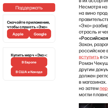
в их ассорт
Несмотря на
Поддержать
на вино прод
правительст
Скачайте приложение,
«Эхо» разби
чтобы слушать «Эхо»
отрасль и че
Apple
Google
«Российская
Закон, разра
российское в
Купить мерч «Эха»:
вступить
в с
В Европе
Роман Чекушо
другим докум
В США и Канаде
должен регл
в магазинах. 
но затем
пер
могли плавно