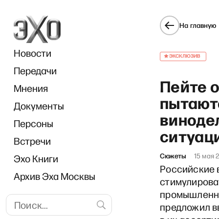
На главную
Новости
ЭКСКЛЮЗИВ
Передачи
Пейте 
Мнения
пытают
Документы
«
винодел
Персоны
ситуац
Встречи
Сюжеты
15 мая 
Эхо Книги
Российские 
Архив Эха Москвы
стимулирова
промышленно
предложил вв