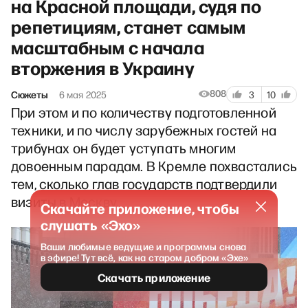
на Красной площади, судя по
репетициям, станет самым
масштабным с начала
вторжения в Украину
808
Сюжеты
6 мая 2025
3
10
При этом и по количеству подготовленной
техники, и по числу зарубежных гостей на
трибунах он будет уступать многим
довоенным парадам. В Кремле похвастались
тем, сколько глав государств подтвердили
визиты в Москву.
Скачайте приложение, чтобы
слушать «Эхо»
Ваши любимые ведущие и программы снова
в эфире! Тут всё, как на старом добром «Эхе»
Скачать приложение