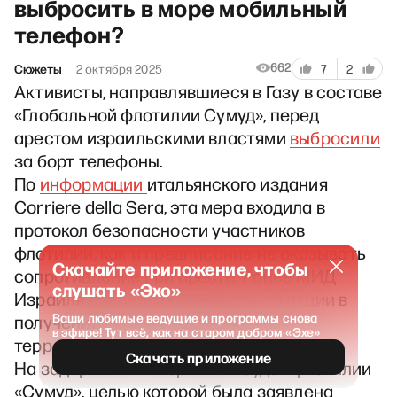
выбросить в море мобильный
телефон?
662
Сюжеты
2 октября 2025
7
2
Активисты, направлявшиеся в Газу в составе
«Глобальной флотилии Сумуд», перед
арестом израильскими властями
выбросили
за борт телефоны.
По
информации
итальянского издания
Corriere della Sera, эта мера входила в
протокол безопасности участников
флотилии, как и предписание не оказывать
Скачайте приложение, чтобы
сопротивление при аресте. Ранее МИД
слушать «Эхо»
Израиля обвинил организаторов акции в
Ваши любимые ведущие и программы снова
получении прямой поддержки от
в эфире! Тут всё, как на старом добром «Эхе»
террористической группировки ХАМАС.
Скачать приложение
На задержанных Израилем судах флотилии
«Сумуд», целью которой была заявлена