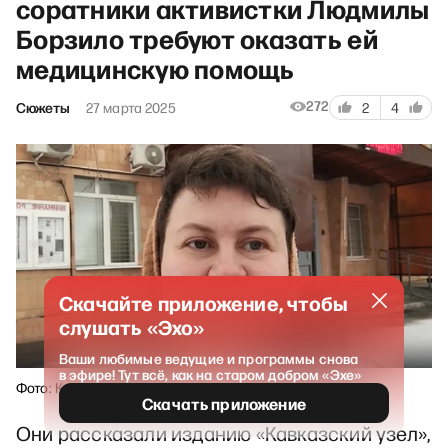
соратники активистки Людмилы
Борзило требуют оказать ей
медицинскую помощь
272
Сюжеты
27 марта 2025
2
4
Скачайте приложение, чтобы
слушать «Эхо»
Ваши любимые ведущие и программы снова
в эфире! Тут всё, как на старом добром «Эхе»
Фото: Кавказский узел
Скачать приложение
Они рассказали изданию «Кавказский узел»,