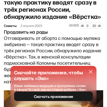
такую практику вводят сразу в
трёх регионах России,
обнаружило издание «Вёрстка»
328
Сюжеты
2 апреля 2025
0
20
Продавить на роды
Отговаривать от аборта с помощью муляжа
эмбриона — такую практику вводят сразу в
трёх регионах России, обнаружило издание
«Вёрстка». Так, в женской консультации
подмосковной Коломны посетительниц
будет встречать инсталляция в виде
Скачайте приложение, чтобы
женской руки с фигуркой эмбриона в
слушать «Эхо»
натуральную величину.
Ваши любимые ведущие и программы снова
в эфире! Тут всё, как на старом добром «Эхе»
Скачать приложение