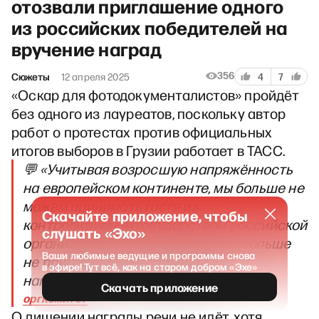
отозвали приглашение одного
из российских победителей на
вручение наград
356
Сюжеты
12 апреля 2025
4
7
«Оскар для фотодокументалистов» пройдёт
без одного из лауреатов, поскольку автор
работ о протестах против официальных
итогов выборов в Грузии работает в ТАСС.
💬 «Учитывая возросшую напряжённость
на европейском континенте, мы больше не
можем принимать гостя из
Скачайте приложение, чтобы
контролируемой государством российской
слушать «Эхо»
организации. Михаил Терещенко больше
Ваши любимые ведущие и программы снова
не приглашается на церемонию
в эфире! Тут всё, как на старом добром «Эхе»
награждения в Амстердаме»
.
Скачать приложение
оргкомитет
О лишении награды речи не идёт, хотя