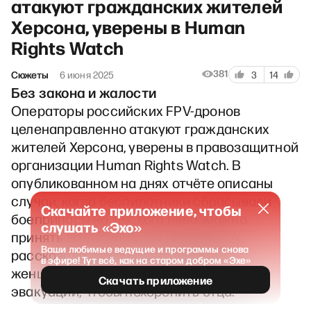
атакуют гражданских жителей
Херсона, уверены в Human
Rights Watch
381
Сюжеты
6 июня 2025
3
14
Без закона и жалости
Операторы российских FPV-дронов
целенаправленно атакуют гражданских
жителей Херсона, уверены в правозащитной
организации Human Rights Watch. В
опубликованном на днях отчёте описаны
случаи, когда беспилотники сбрасывали
Скачайте приложение, чтобы
боеприпасы на тех, кого невозможно
слушать «Эхо»
принять за военных. Об инцидентах
Ваши любимые ведущие и программы снова
рассказали выжившие. Среди них —
в эфире! Тут всё, как на старом добром «Эхе»
женщина, приехавшая в родной город из
Скачать приложение
эвакуации, чтобы похоронить отца.