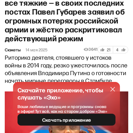
все тяжкие — в своих последних
постах Павел Губарев заявил об
огромных потерях российской
армии и жёстко раскритиковал
действующий режим
3641
Сюжеты
14 мая 2025
21
4
Риторика деятеля, стоявшего у истоков
войны в 2014 году, резко ужесточилась после
объявления Владимира Путина о готовности
начать мирные переговоры в Стамбуле.
Скачайте приложение, чтобы
слушать «Эхо»
Ваши любимые ведущие и программы снова
в эфире! Тут всё, как на старом добром «Эхе»
Скачать приложение