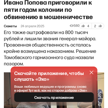
Ивана Попова приговорили к
пяти годам колонии по
обвинению в мошенничестве
580
Сюжеты
24 апреля 2025
4
2
Его также оштрафовали на 800 тысяч
рублей и лишили звания генерал-майора.
Провоенная общественность осталась
крайне возмущена наказанием. Решение
Тамобвского гарнизонного суда назвали
позором.
Скачайте приложение, чтобы
слушать «Эхо»
Ваши любимые ведущие и программы снова
в эфире! Тут всё, как на старом добром «Эхе»
Скачать приложение