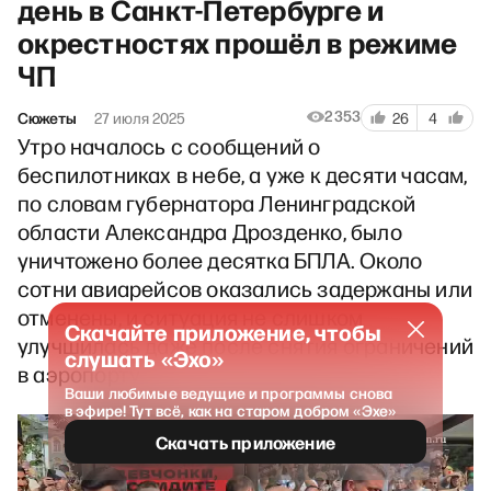
день в Санкт-Петербурге и
окрестностях прошёл в режиме
ЧП
2353
Сюжеты
27 июля 2025
26
4
Утро началось с сообщений о
беспилотниках в небе, а уже к десяти часам,
по словам губернатора Ленинградской
области Александра Дрозденко, было
уничтожено более десятка БПЛА. Около
сотни авиарейсов оказались задержаны или
отменены, и ситуация не слишком
Скачайте приложение, чтобы
улучшилась даже после снятия ограничений
слушать «Эхо»
в аэропорту.
Ваши любимые ведущие и программы снова
в эфире! Тут всё, как на старом добром «Эхе»
Скачать приложение