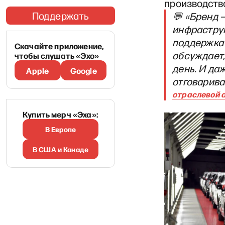
производство
Поддержать
💬 «Бренд 
инфраструк
поддержка 
Скачайте приложение,
обсуждает,
чтобы слушать «Эхо»
день. И да
Apple
Google
отговарива
отраслевой 
Купить мерч «Эха»:
В Европе
В США и Канаде