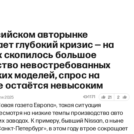
сийском авторынке
ет глубокий кризис — на
х скопилось большое
ство невостребованных
Андрей Пивоваров
их моделей, спрос на
е остаётся невысоким
1171
ля 2025
21
2
овая газета Европа», такая ситуация
есмотря на низкие темпы производства авто
х заводах. К примеру, бывший Nissan, а ныне
анкт-Петербург», в этом году втрое сокращает