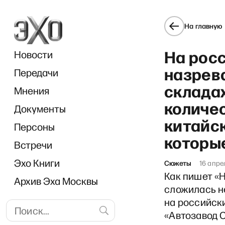
На главную
На рос
Новости
назрева
Передачи
склада
Мнения
количе
Документы
китайск
Персоны
которы
Встречи
Эхо Книги
Сюжеты
16 апре
Как пишет «Н
Архив Эха Москвы
сложилась н
на российски
«Автозавод С