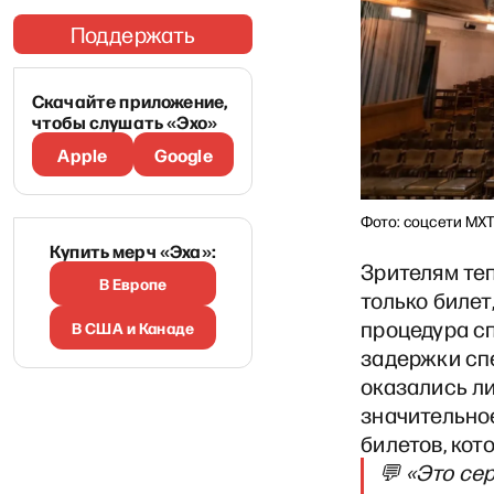
Поддержать
Скачайте приложение,
чтобы слушать «Эхо»
Apple
Google
Фото: соцсети МХ
Купить мерч «Эха»:
Зрителям теп
В Европе
только билет
процедура с
В США и Канаде
задержки сп
оказались ли
значительно
билетов, ко
💬 «Это сер