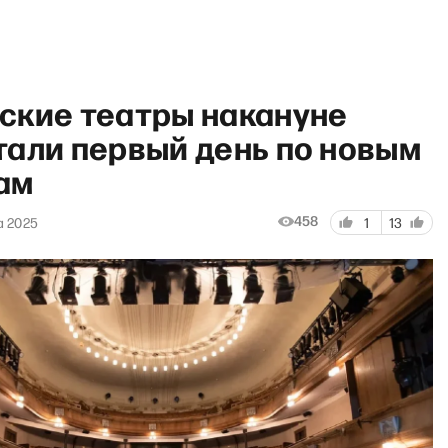
ские театры накануне
тали первый день по новым
ам
458
а 2025
1
13