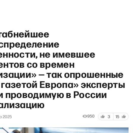
табнейшее
спределение
енности, не имевшее
ентов со времен
Т с Антоном Рубиным и Даш
изации» — так опрошенные
 газетой Европа» эксперты
и проводимую в России
ализацию
950
а 2025
3
15