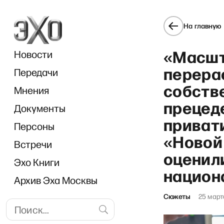
На главную
«Масш
Новости
перера
Передачи
собств
Мнения
прецед
Документы
РЗВР
приват
Персоны
«Новой
Встречи
оценил
Эхо Книги
национ
Архив Эха Москвы
Сюжеты
25 март