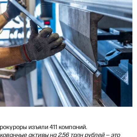
прокуроры изъяли 411 компаний.
ованные активы на 2,56 трлн рублей — это