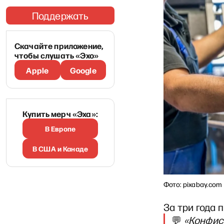
Поддержать
Скачайте приложение,
чтобы слушать «Эхо»
Apple
Google
Купить мерч «Эха»:
В Европе
В США и Канаде
Фото: pixabay.com
За три года 
💬
«Конфиск