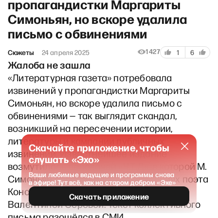
пропагандистки Маргариты
Симоньян, но вскоре удалила
письмо с обвинениями
1427
Сюжеты
24 апреля 2025
1
6
Жалоба не зашла
«Литературная газета» потребовала
извинений у пропагандистки Маргариты
Симоньян, но вскоре удалила письмо с
обвинениями — так выглядит скандал,
возникший на пересечении истории,
литературы и кампании публичных
Скачайте приложение, чтобы
извинений. Известнейшее издание
слушать «Эхо»
возмутилось передачей «Ч.Т.Д», в которой М.
Ваши любимые ведущие и программы снова
Симоньян рассуждала об отношениях поэта
в эфире! Тут всё, как на старом добром «Эхе»
Константина Симонова с актрисой
Скачать приложение
Валентиной Серовой. Текст коллективного
письма разошёлся в СМИ.