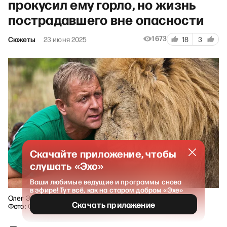
прокусил ему горло, но жизнь
пострадавшего вне опасности
1673
Сюжеты
23 июня 2025
18
3
Скачайте приложение, чтобы
слушать «Эхо»
Ваши любимые ведущие и программы снова
в эфире! Тут всё, как на старом добром «Эхе»
Олег Зубков.
Скачать приложение
Фото: Сергей Мальгавко / ТАСС