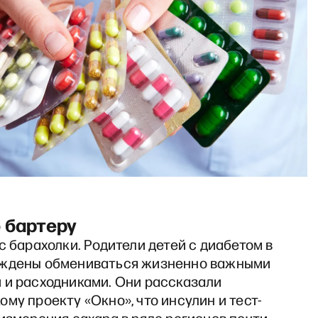
 бартеру
с барахолки. Родители детей с диабетом в
ждены обмениваться жизненно важными
 и расходниками. Они рассказали
му проекту «Окно», что инсулин и тест-
измерения сахара в ряде регионов почти