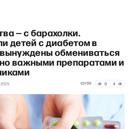
ва — с барахолки.
и детей с диабетом в
 вынуждены обмениваться
но важными препаратами и
«Хочу сказать. Ларина» со С
никами
199
 2025
0
4