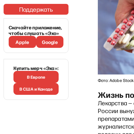
Поддержать
Скачайте приложение,
чтобы слушать «Эхо»
Apple
Google
Купить мерч «Эха»:
В Европе
Фото: Adobe Stock
В США и Канаде
Жизнь по
Лекарства — 
России выну
препаратами
журналистско
полоски для 