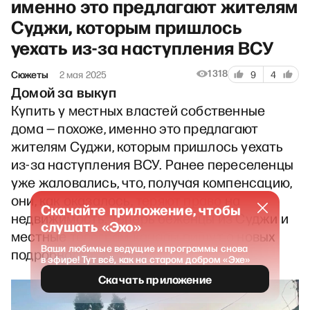
именно это предлагают жителям
Суджи, которым пришлось
уехать из-за наступления ВСУ
1318
Сюжеты
2 мая 2025
9
4
Домой за выкуп
Купить у местных властей собственные
дома — похоже, именно это предлагают
жителям Суджи, которым пришлось уехать
из-за наступления ВСУ. Ранее переселенцы
уже жаловались, что, получая компенсацию,
они, как оказалось,
теряют право
на
Скачайте приложение, чтобы
недвижимость. Теперь беженцы из Суджи и
слушать «Эхо»
местные телеграм-каналы пишут о новых
Ваши любимые ведущие и программы снова
подробностях сделок.
в эфире! Тут всё, как на старом добром «Эхе»
Скачать приложение