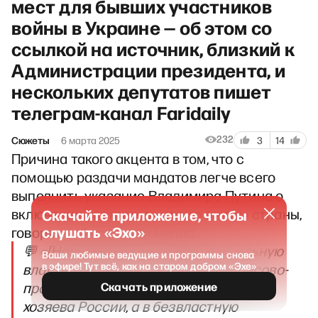
мест для бывших участников
войны в Украине — об этом со
ссылкой на источник, близкий к
Администрации президента, и
нескольких депутатов пишет
телеграм-канал Faridaily
232
Сюжеты
6 марта 2025
3
14
Причина такого акцента в том, что с
помощью раздачи мандатов легче всего
выполнить указание Владимира Путина о
включении военных в «новую элиту» страны,
Скачайте приложение, чтобы
слушать «Эхо»
говорят собеседники медиа.
💬 «[Назначить их] не в исполнительную
Ваши любимые ведущие и программы снова
в эфире! Тут всё, как на старом добром «Эхе»
власть, где деньги, не в ФПГ [финансово-
промышленные группы], где реальные
Скачать приложение
хозяева России, а в безвластную