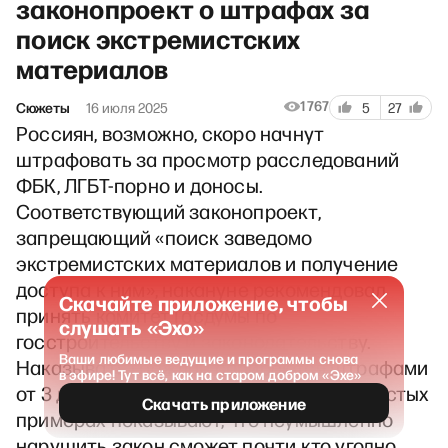
законопроект о штрафах за
поиск экстремистских
материалов
1767
Сюжеты
16 июля 2025
5
27
Россиян, возможно, скоро начнут
штрафовать за просмотр расследований
ФБК, ЛГБТ-порно и доносы.
Соответствующий законопроект,
запрещающий «поиск заведомо
экстремистских материалов и получение
доступа к ним», накануне рекомендовал
Скачайте приложение, чтобы
принять комитет Госдумы по
слушать «Эхо»
госстроительству и законодательству.
Ваши любимые ведущие и программы снова
Наказывать граждан собираются штрафами
в эфире! Тут всё, как на старом добром «Эхе»
от 3 до 5 тысяч рублей. Эксперты на простых
Скачать приложение
примерах показывают, что неумышленно
нарушить закон сможет почти кто угодно.