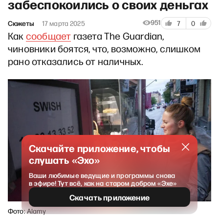
забеспокоились о своих деньгах
951
Сюжеты
17 марта 2025
7
0
Как
сообщает
газета The Guardian,
чиновники боятся, что, возможно, слишком
рано отказались от наличных.
Скачайте приложение, чтобы
слушать «Эхо»
Ваши любимые ведущие и программы снова
в эфире! Тут всё, как на старом добром «Эхе»
Скачать приложение
Фото: Alamy