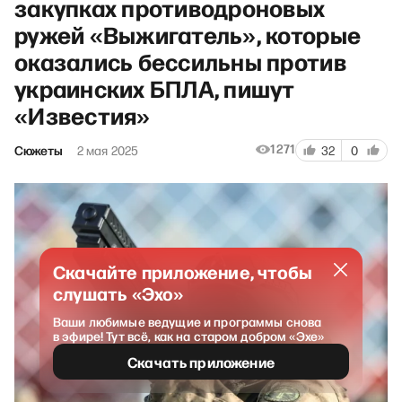
закупках противодроновых
ружей «Выжигатель», которые
оказались бессильны против
украинских БПЛА, пишут
«Известия»
1271
Сюжеты
2 мая 2025
32
0
Скачайте приложение, чтобы
слушать «Эхо»
Ваши любимые ведущие и программы снова
в эфире! Тут всё, как на старом добром «Эхе»
Скачать приложение