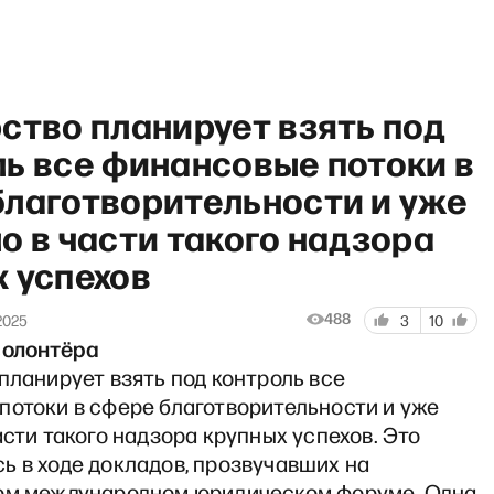
ство планирует взять под
ь все финансовые потоки в
благотворительности и уже
о в части такого надзора
 успехов
488
2025
3
10
волонтёра
планирует взять под контроль все
потоки в сфере благотворительности и уже
асти такого надзора крупных успехов. Это
ь в ходе докладов, прозвучавших на
ом международном юридическом форуме. Одна