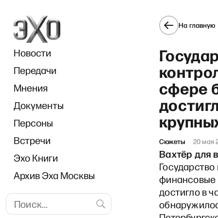
На главную
Государ
Новости
контрол
Передачи
сфере 
Мнения
достигл
Документы
крупных
Персоны
Встречи
Сюжеты
20 мая 
Вахтёр для 
Эхо Книги
Государство 
Архив Эха Москвы
финансовые 
достигло в ч
обнаружилос
Петербургск