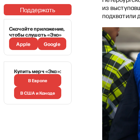
из выступав
Поддержать
подхватили 
Скачайте приложение,
чтобы слушать «Эхо»
Apple
Google
Купить мерч «Эха»:
В Европе
В США и Канаде