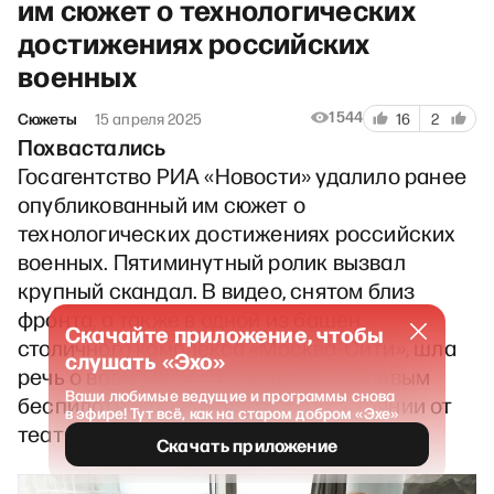
им сюжет о технологических
достижениях российских
военных
1544
Сюжеты
15 апреля 2025
16
2
Похвастались
Госагентство РИА «Новости» удалило ранее
опубликованный им сюжет о
технологических достижениях российских
военных. Пятиминутный ролик вызвал
крупный скандал. В видео, снятом близ
фронта, а также в одной из башен
Скачайте приложение, чтобы
столичного комплекса «Москва-Сити», шла
слушать «Эхо»
речь о возможности управления боевым
Ваши любимые ведущие и программы снова
беспилотником на большом расстоянии от
в эфире! Тут всё, как на старом добром «Эхе»
театра военных действий.
Скачать приложение