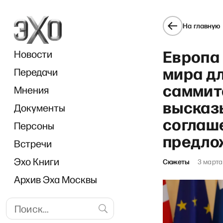
На главную
Европа
Новости
мира дл
Передачи
саммит
Мнения
высказ
Документы
соглаш
Персоны
предло
Встречи
Эхо Книги
Сюжеты
3 марта
Архив Эха Москвы