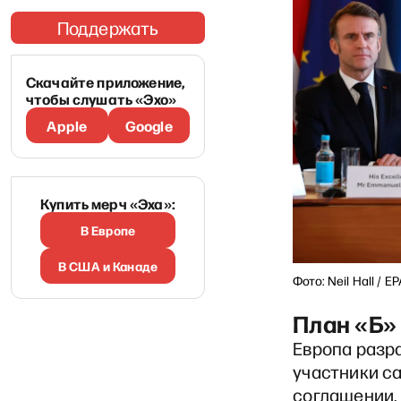
Поддержать
Скачайте приложение,
чтобы слушать «Эхо»
Apple
Google
Купить мерч «Эха»:
В Европе
В США и Канаде
Фото: Neil Hall / E
План «Б»
Европа разр
участники с
соглашении,