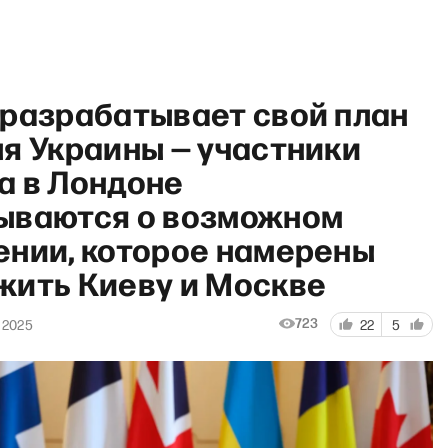
 разрабатывает свой план
я Украины — участники
а в Лондоне
ываются о возможном
РЗВРТ
ении, которое намерены
жить Киеву и Москве
723
 2025
22
5