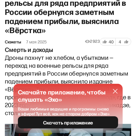
рельсы для ряда предприятий в
России обернулся заметным
падением прибыли, выяснила
«Вёрстка»
2923
Сюжеты
7 мая 2025
40
4
Смерть и доходы
Дроны пахнут не хлебом, а убытками —
переход на военные рельсы для ряда
предприятий в России обернулся заметным
падением прибыли, выяснило издание
«Вёрстка». Так,
разрекламированный
Скачайте приложение, чтобы
пропагандой «Тамбовский хлебозавод», где в
слушать «Эхо»
2023 году стали выпускать дроны-камикадзе,
Ваши любимые ведущие и программы снова
столкнулся с проблемами.
в эфире! Тут всё, как на старом добром «Эхе»
Скачать приложение