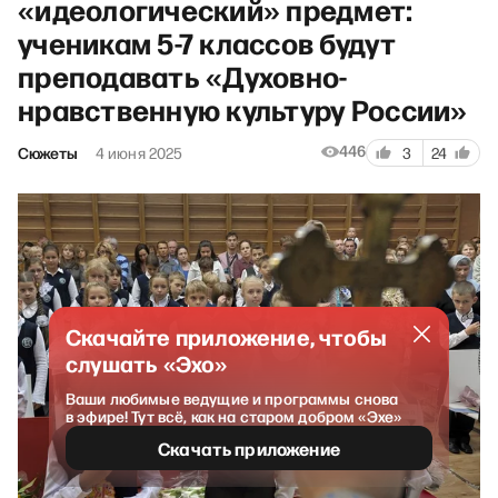
«идеологический» предмет:
ученикам 5-7 классов будут
преподавать «Духовно-
нравственную культуру России»
446
Сюжеты
4 июня 2025
3
24
Скачайте приложение, чтобы
слушать «Эхо»
Ваши любимые ведущие и программы снова
в эфире! Тут всё, как на старом добром «Эхе»
Скачать приложение