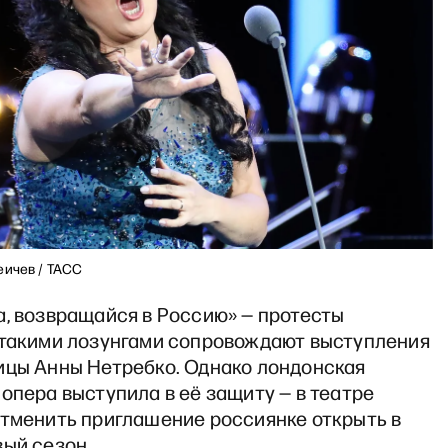
еичев / ТАСС
а, возвращайся в Россию» — протесты
 такими лозунгами сопровождают выступления
ицы Анны Нетребко. Однако лондонская
опера выступила в её защиту — в театре
отменить приглашение россиянке открыть в
вый сезон.