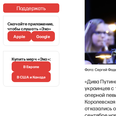
Поддержать
Скачайте приложение,
чтобы слушать «Эхо»
Apple
Google
Купить мерч «Эха»:
В Европе
Фото: Сергей Фад
В США и Канаде
«Дива Путин
украинцев с
оперной пев
Королевская 
отказались 
сентябре но