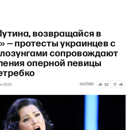
Путина, возвращайся в
» — протесты украинцев с
 лозунгами сопровождают
ления оперной певицы
е с Зеленским, метаниях Лук
етребко
2580
я 2025
32
17