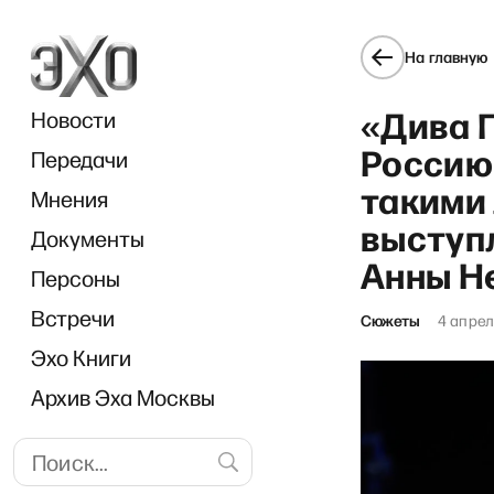
На главную
«Дива 
Новости
Россию
Передачи
такими
Мнения
выступ
Документы
авда, серьёзно». О разговор
Анны Н
Персоны
Встречи
Сюжеты
4 апрел
Эхо Книги
Архив Эха Москвы