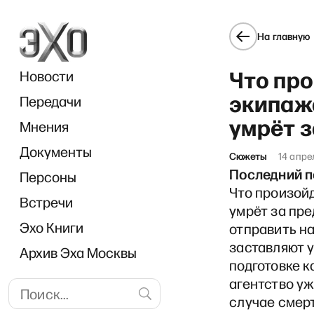
На главную
Что про
Новости
экипаж
Передачи
умрёт 
Мнения
Документы
«П
Сюжеты
14 апре
Последний п
Персоны
Что произойд
Встречи
умрёт за пр
Эхо Книги
отправить н
заставляют у
Архив Эха Москвы
подготовке 
агентство уж
случае смерт