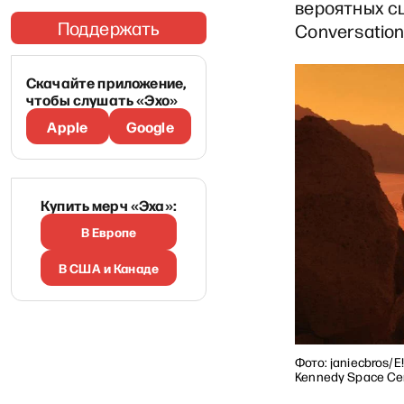
вероятных с
Поддержать
Conversation
Скачайте приложение,
чтобы слушать «Эхо»
Apple
Google
Купить мерч «Эха»:
В Европе
В США и Канаде
Фото: janiecbros/E
Kennedy Space Ce