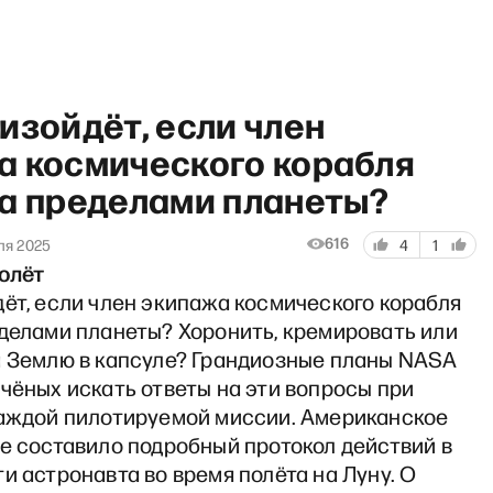
изойдёт, если член
а космического корабля
за пределами планеты?
одкаст Сергея Смирнова»: 
616
ля 2025
4
1
олёт
ёт, если член экипажа космического корабля
еделами планеты? Хоронить, кремировать или
а Землю в капсуле? Грандиозные планы NASA
чёных искать ответы на эти вопросы при
каждой пилотируемой миссии. Американское
е составило подробный протокол действий в
и астронавта во время полёта на Луну. О