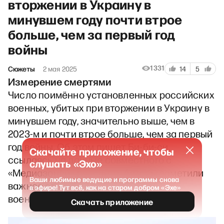
вторжении в Украину в
минувшем году почти втрое
больше, чем за первый год
войны
1331
Сюжеты
2 мая 2025
14
5
Измерение смертями
Число поимённо установленных российских
военных, убитых при вторжении в Украину в
минувшем году, значительно выше, чем в
2023-м и почти втрое больше, чем за первый
год войны. Об этом пишет Би-би-си,
Скачайте приложение, чтобы
ссылаясь на данные совместного с
слушать «Эхо»
«Медиазоной» подсчёта. Авторы заметили
Ваши любимые ведущие и программы снова
важное отличие в темпах гибели
в эфире! Тут всё, как на старом добром «Эхе»
военнослужащих.
Скачать приложение