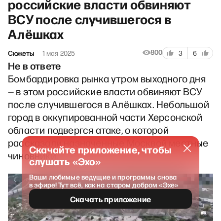
российские власти обвиняют
ВСУ после случившегося в
Алёшках
800
Сюжеты
1 мая 2025
3
6
Не в ответе
Бомбардировка рынка утром выходного дня
— в этом российские власти обвиняют ВСУ
после случившегося в Алёшках. Небольшой
город в оккупированной части Херсонской
области подвергся атаке, о которой
рассказали назначенные Москвой местные
Скачайте приложение, чтобы
чиновники.
слушать «Эхо»
Ваши любимые ведущие и программы снова
в эфире! Тут всё, как на старом добром «Эхе»
Скачать приложение