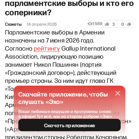
парламентские выборы и кто его
соперники?
1589
Сюжеты
14 апреля 2026
3
0
Парламентские выборы в Армении
назначены на 7 июня 2026 года.
Согласно
рейтингу
Gallup International
Association, лидирующую позицию
занимает Никол Пашинян (партия
«Гражданский договор»), действующий
премьер страны. За ним идут глава ГК
«Ташир»,
гражданин
России, Армении и
Скачайте приложение, чтобы
Кипра Самвел Карапетян из «Сильной
слушать «Эхо»
Армении», бизнесмен и общественно-
Ваши любимые ведущие и программы снова
политический деятель Гагик Царукян из
в эфире! Тут всё, как на старом добром «Эхе»
«Процветающей Армении» и блок «Айястан»
Скачать приложение
(«Армения») во главе со вторым
президентом страны Робертом Кочаряном.