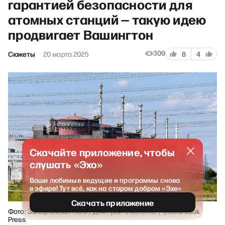
гарантией безопасности для
атомных станций — такую идею
продвигает Вашингтон
309
Сюжеты
20 марта 2025
8
4
Скачайте приложение, чтобы
слушать «Эхо»
Ваши любимые ведущие и программы снова
в эфире! Тут всё, как на старом добром «Эхе»
Скачать приложение
Фото: Запорожская АЭС / Дмитрий Смоленко / Global Look
Press