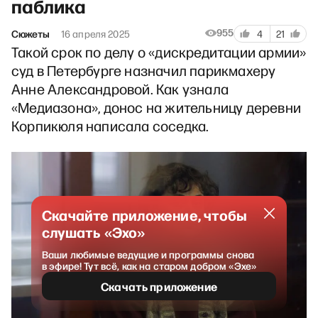
паблика
955
Сюжеты
16 апреля 2025
4
21
Такой срок по делу о «дискредитации армии»
суд в Петербурге назначил парикмахеру
Анне Александровой. Как узнала
«Медиазона», донос на жительницу деревни
Корпикюля написала соседка.
Скачайте приложение, чтобы
слушать «Эхо»
Ваши любимые ведущие и программы снова
в эфире! Тут всё, как на старом добром «Эхе»
Скачать приложение