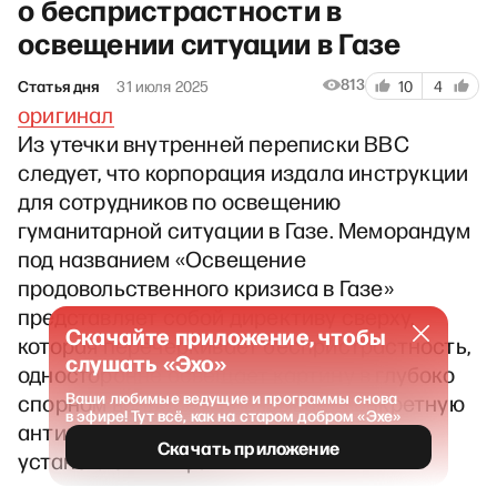
о беспристрастности в
освещении ситуации в Газе
813
Статья дня
31 июля 2025
10
4
оригинал
Из утечки внутренней переписки BBC
следует, что корпорация издала инструкции
для сотрудников по освещению
гуманитарной ситуации в Газе. Меморандум
под названием «Освещение
продовольственного кризиса в Газе»
представляет собой директиву сверху,
Скачайте приложение, чтобы
которая перечеркивает беспристрастность,
слушать «Эхо»
односторонне освещает картину в глубоко
Ваши любимые ведущие и программы снова
спорном вопросе и навязывает конкретную
в эфире! Тут всё, как на старом добром «Эхе»
антиизраильскую интерпретацию, как
Скачать приложение
установленный факт.